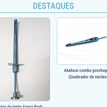
DESTAQUES
Akahosi combo prechop
(Quebrador de núcleo
etor de lente Atena Borb